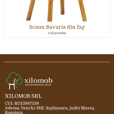
Scaun Bavaria din fag
cod produs
XILOMOB SRL
CUI: RO13947139
Adresa: Venchi 38B, Sighișoara, județ Mureș,
România