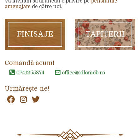
Vă invităm să aruncați o privire pe
pensiunile
amenajate
de către noi.
FINISAJE
TAPIȚERII
Comandă acum!
0741255874
office@xilomob.ro
Urmărește-ne!