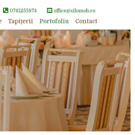
0741255874
office@xilomob.ro
e
Tapițerii
Portofoliu
Contact