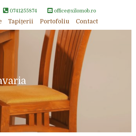
0741255874
office@xilomob.ro
e
Tapițerii
Portofoliu
Contact
avaria