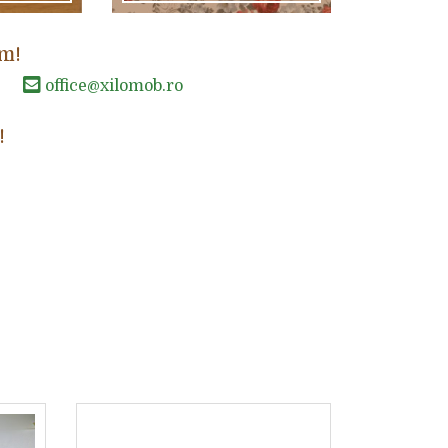
m!
office@xilomob.ro
!