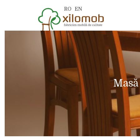
RO
EN
Masă 