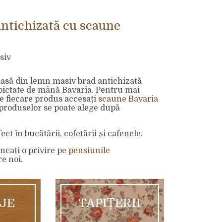
ntichizată cu scaune
siv
masă din lemn masiv brad antichizată
pictate de mână Bavaria. Pentru mai
e fiecare produs accesați
scaune Bavaria
l produselor se poate alege după
ect în bucătării, cofetării și cafenele.
ncați o privire pe
pensiunile
e noi.
AJE
TAPIȚERII