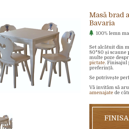
Masă brad a
Bavaria
100% lemn ma
Set alcătuit din 
80*80 și scaune 
multe poze despr
pictate
. Finisaju
preferință.
Se potrivește perf
Vă invităm să aru
amenajate
de cătr
FINIS