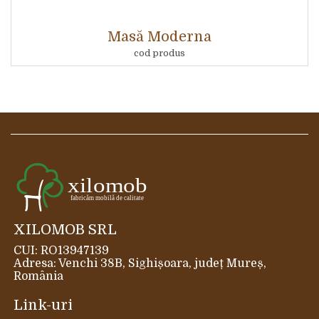
Masă Moderna
cod produs
XILOMOB SRL
CUI: RO13947139
Adresa: Venchi 38B, Sighișoara, județ Mureș,
România
Link-uri