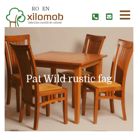
RO
EN
Pat Wild rustic fag