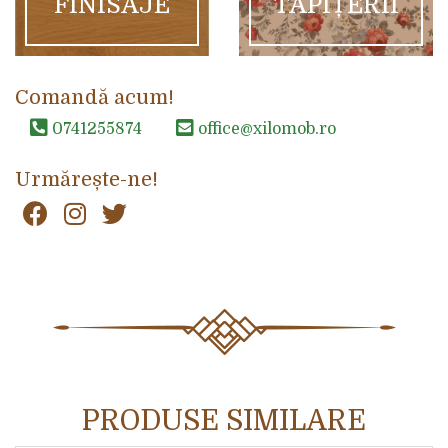
FINISAJE
TAPIȚERII
Comandă acum!
0741255874
office@xilomob.ro
Urmărește-ne!
PRODUSE SIMILARE