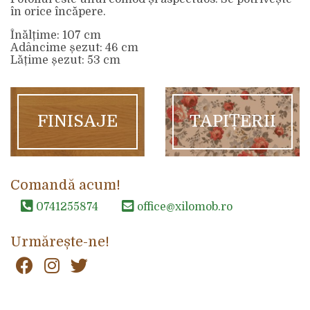
în orice încăpere.
Înălțime: 107 cm
Adâncime șezut: 46 cm
Lățime șezut: 53 cm
FINISAJE
TAPIȚERII
Comandă acum!
0741255874
office@xilomob.ro
Urmărește-ne!