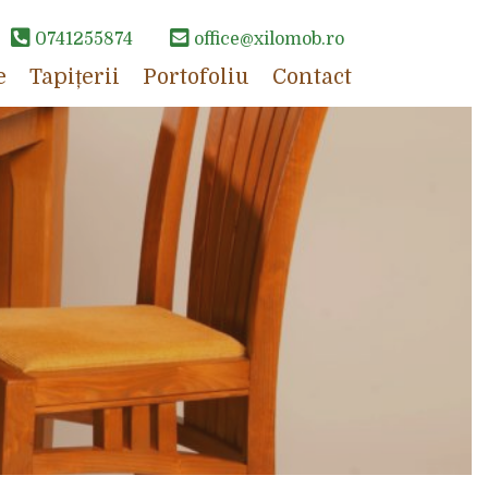
0741255874
office@xilomob.ro
e
Tapițerii
Portofoliu
Contact