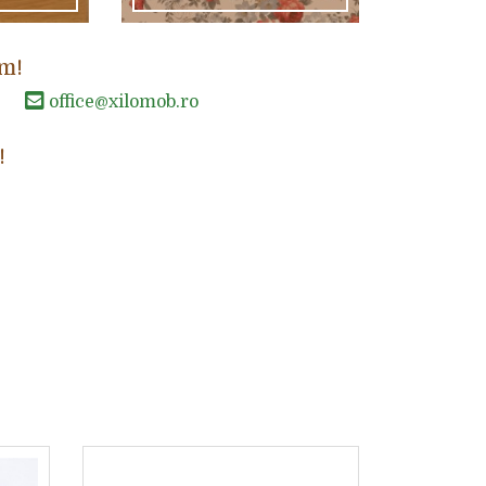
m!
office@xilomob.ro
!