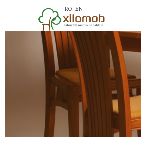
RO
EN