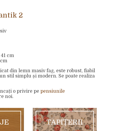
ntik 2
siv
 41 cm
2 cm
cat din lemn masiv fag, este robust, fiabil
 un stil simplu și modern. Se poate realiza
ncați o privire pe
pensiunile
e noi.
AJE
TAPIȚERII