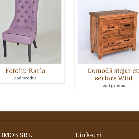
Fotoliu Karla
Comodă stejar c
sertare Wild
cod produs
cod produs
OMOB SRL
Link-uri