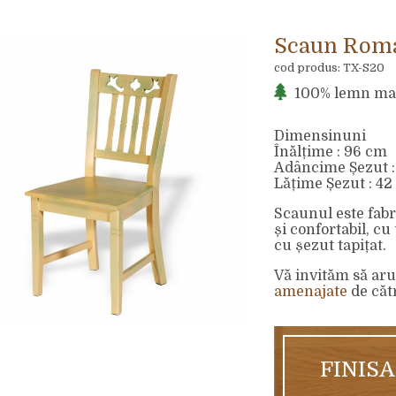
Scaun Roma
cod produs: TX-S20
100% lemn ma
Dimensinuni
Înălțime : 96 cm
Adâncime Șezut :
Lățime Șezut : 4
Scaunul este fabri
și confortabil, cu
cu șezut tapițat.
Vă invităm să aru
amenajate
de cătr
FINIS