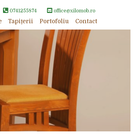
0741255874
office@xilomob.ro
e
Tapițerii
Portofoliu
Contact