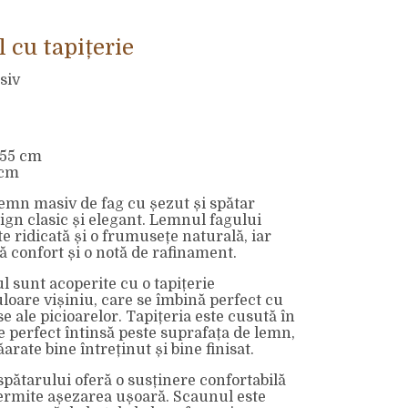
 cu tapițerie
siv
 55 cm
 cm
emn masiv de fag cu șezut și spătar
sign clasic și elegant. Lemnul fagului
te ridicată și o frumusețe naturală, iar
ră confort și o notă de rafinament.
l sunt acoperite cu o tapițerie
uloare vișiniu, care se îmbină perfect cu
 ale picioarelor. Tapițeria este cusută în
e perfect întinsă peste suprafața de lemn,
rate bine întreținut și bine finisat.
pătarului oferă o susținere confortabilă
permite așezarea ușoară. Scaunul este