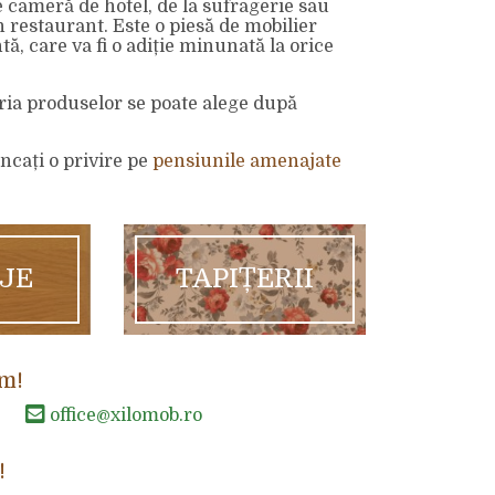
e cameră de hotel, de la sufragerie sau
n restaurant. Este o piesă de mobilier
tă, care va fi o adiție minunată la orice
țeria produselor se poate alege după
ncați o privire pe
pensiunile amenajate
AJE
TAPIȚERII
m!
office@xilomob.ro
!