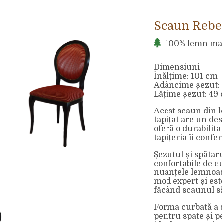
Scaun Rebel
100% lemn ma
Dimensiuni
Înălțime: 101 cm
Adâncime șezut:
Lățime șezut: 49
Acest scaun din l
tapițat are un de
oferă o durabilita
tapițeria îi confe
Șezutul și spătaru
confortabile de c
nuanțele lemnoase
mod expert și est
făcând scaunul săa
Forma curbată a s
pentru spate și 