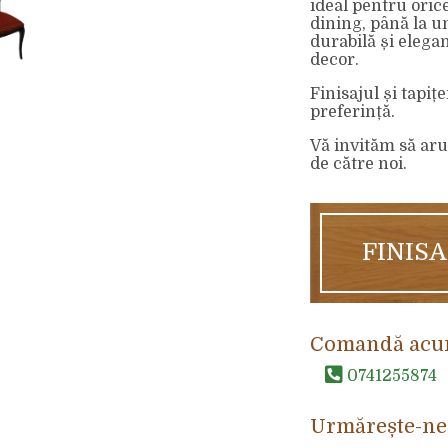
ideal pentru oric
dining, până la u
durabilă și elegan
decor.
Finisajul și tapi
preferință.
Vă invităm să aru
de către noi.
FINIS
Comandă acu
0741255874
Urmărește-ne