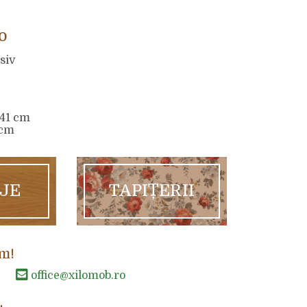
o
siv
 41 cm
 cm
AJE
TAPIȚERII
m!
office@xilomob.ro