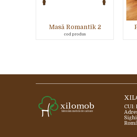
Masă Romantik 2
cod produs
XIL
CUI:
Adres
Sighi
Româ