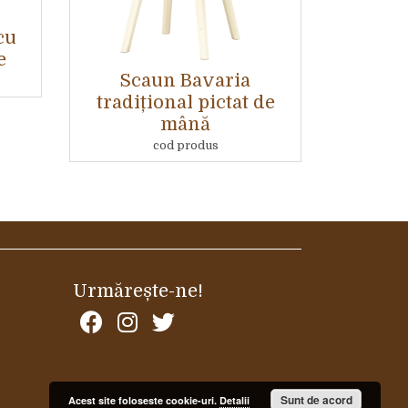
cu
e
Scaun Bavaria
tradițional pictat de
mână
cod produs
Urmărește-ne!
Sunt de acord
Acest site foloseste cookie-uri.
Detalii