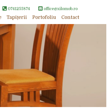
0741255874
office@xilomob.ro
e
Tapițerii
Portofoliu
Contact