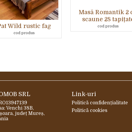
Masă Romantik 2 
scaune 28 tapițat
Pat Wild rustic fag
cod produs
cod produs
OMOB SRL
Link-uri
 RO13947139
Politică confidențialitate
a: Venchi 38B,
Politică cookies
șoara, județ Mureș,
nia