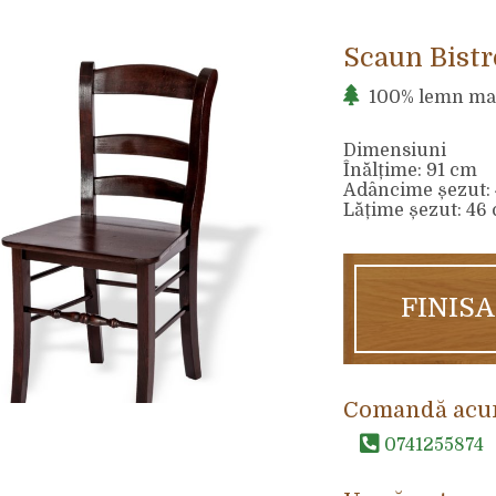
Scaun Bistr
100% lemn ma
Dimensiuni
Înălțime: 91 cm
Adâncime șezut:
Lățime șezut: 46
FINIS
Comandă acu
0741255874