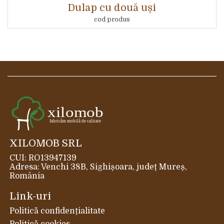
Dulap cu două uși
cod produs
XILOMOB SRL
CUI: RO13947139
Adresa: Venchi 38B, Sighișoara, județ Mureș,
România
Link-uri
Politică confidențialitate