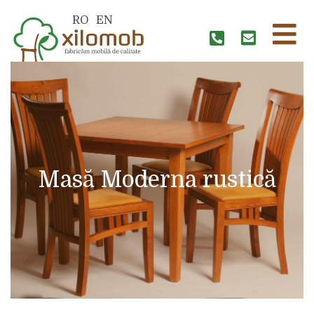
RO
EN
Masă Moderna rustică