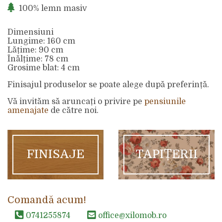
100% lemn masiv
Dimensiuni
Lungime: 160 cm
Lățime: 90 cm
Înălțime: 78 cm
Grosime blat: 4 cm
Finisajul produselor se poate alege după preferință.
Vă invităm să aruncați o privire pe
pensiunile
amenajate
de către noi.
FINISAJE
TAPIȚERII
Comandă acum!
0741255874
office@xilomob.ro