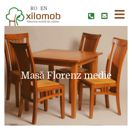
RO
EN
Masă Florenz medie